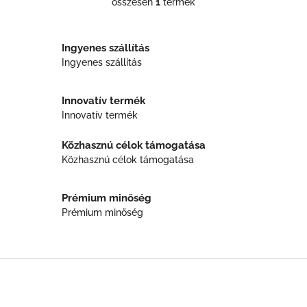
összesen
1
termék
L
i
s
t
Ingyenes szállítás
a
Ingyenes szállítás
i
r
á
Innovatív termék
n
Innovatív termék
y
í
Közhasznú célok támogatása
t
Közhasznú célok támogatása
á
s
e
Prémium minőség
l
Prémium minőség
e
m
e
i
L
á
b