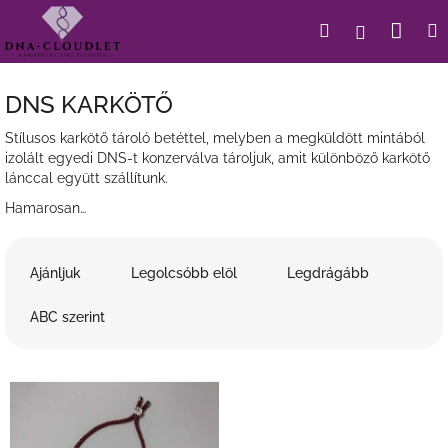
Ugrás
Kosá
Keresés
Bejelent
a
fő
tartalomhoz
DNS KARKÖTŐ
Stílusos karkötő tároló betéttel, melyben a megküldött mintából
izolált egyedi DNS-t konzerválva tároljuk, amit különböző karkötő
lánccal együtt szállítunk.
Hamarosan…
T
e
Ajánljuk
Legolcsóbb elöl
Legdrágább
r
m
ABC szerint
é
k
T
e
e
k
r
r
m
e