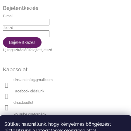
l
é
Bejelentkezés
c
E-mail
Jelszó
Bejelentkezés
Új regisztráció
Elfelejtett jelszó
Kapcsolat
dnslancinfo
@
gmail.com
Facebook oldalunk
dnacloudlet
YouTube csatornánk
Sütiket használunk, hogy kényelmes böngészést
biztosítsunk a látogatások elemzése által,