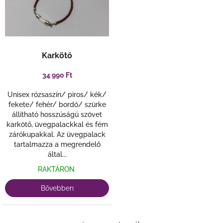
é
n
k
d
e
e
k
z
l
é
Karkötő
i
s
s
e
34 990 Ft
t
á
Unisex rózsaszín/ piros/ kék/
fekete/ fehér/ bordó/ szürke
j
állítható hosszúságú szövet
a
karkötő, üvegpalackkal és fém
zárókupakkal. Az üvegpalack
tartalmazza a megrendelő
által...
RAKTÁRON
Bővebben