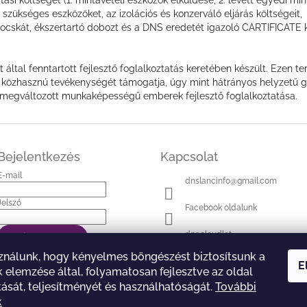
szükséges eszközöket, az izolációs és konzerváló eljárás költségeit
kocskát, ékszertartó dobozt és a DNS eredetét igazoló CARTIFICATE k
által fenntartott fejlesztő foglalkoztatás keretében készült. Ezen
özhasznú tevékenységét támogatja, úgy mint hátrányos helyzetű g
egváltozott munkaképességű emberek fejlesztő foglalkoztatása.
Bejelentkezés
Kapcsolat
E-mail
dnslancinfo
@
gmail.com
Jelszó
Facebook oldalunk
dnacloudlet
Bejelentkezés
Új regisztráció
Elfelejtett jelszó
ználunk, hogy kényelmes böngészést biztosítsunk a
YouTube csatornánk
E
 elemzése által, folyamatosan fejlesztve az oldal
tását, teljesítményét és használhatóságát.
További
k