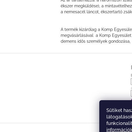
ékszer megküldése), a mintavételhez 
a nemesacél láncot, ékszertartó zsá
A termék kizárólag a Komp Egyesület 
megvásárlásával a Komp Egyesület k
demens idős személyek gondozása, m
L
á
b
l
é
c
Sütiket has
látogatások
funkcionali
információ