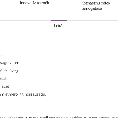
Innovatív termék
Közhasznú célok
támogatása
Leírás
t
st
essége 7 mm
él és üveg
züst
 acél
m átmérő, 55 hosszúságú.
tási költséget (1. mintavételi eszközök elküldése, 2. levett egyedi min