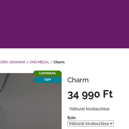
EREK URAKNAK
/
DNS MEDÁL
/
Charm
ÚJDONSÁG
Charm
TIPP
34 990 Ft
Egységár:
Változat kiválasztása
Szín