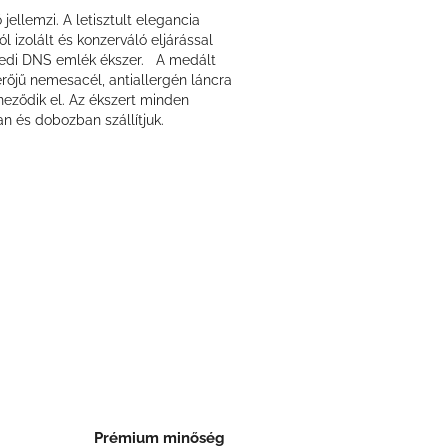
ellemzi. A letisztult elegancia
 izolált és konzerváló eljárással
yedi DNS emlék ékszer. A medált
jű nemesacél, antiallergén láncra
neződik el. Az ékszert minden
n és dobozban szállítjuk.
Prémium minőség