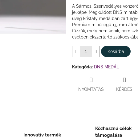
A Sármos. Szenvedélyes vonzerő j
jelképe. Megküldött DNS mintából
üveg kristály medálban zárt eg
Prémium minőségű 1,5 mm átmérő
fűzzük, mely nem kopik, nem szí
esetben ékszertartó zsákocskába
Kosárba
Kategória
:
DNS MEDÁL
NYOMTATÁS
KÉRDÉS
Közhasznú célok
Innovatív termék
támogatása