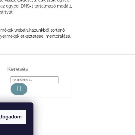
, az egyedi DNS-t tartalmazó medált,
ártyát.
 termékek webáruházunkból történő
yermekek étkeztetése, mentorálása,
Keresés
Keresés
lfogadom