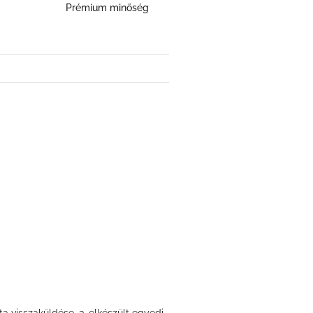
Prémium minőség
ta visszaküldése, 3. elkészült egyedi