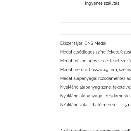
Ingyenes szállítás
Ékszer fajta: DNS Medál
Medál elsődleges színe: fekete/ezüs
Medál másodlagos színe: fekete/ezü
Medál mérete: hossza 49 mm, szél
Medál alapanyaga: rozsdamentes ac
Nyaklánc alapanyag színe: fekete /e
Nyaklánc alapanyaga: rozsdamentes
NYaklánc választható méretei:
15 m
Az ár tartalmazza: a háromszori szállí