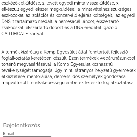
eszközök elküldése, 2. levett egyedi minta visszaküldése, 3.
elkészült egyedi ékszer megküldése), a mintavételhez szükséges
eszközöket, az izolációs és konzerváló eljárás költségeit, az egyedi
DNS-t tartalmazó medált, a nemesacél láncot, ékszertartó
zsákocskát, ékszertartó dobozt és a DNS eredetét igazoló
CARTIFICATE kártyát.
A termék kizárólag a Komp Egyesület által fenntartott fejlesztő
foglalkoztatás keretében készült. Ezen termékek webáruházunkból
történő megvásárlásával a Komp Egyesület közhasznú
tevékenységét támogatja, úgy mint hátrányos helyzetű gyermekek
étkeztetése, mentorálása, demens idős személyek gondozása,
megváltozott munkaképességű emberek fejlesztő foglalkoztatása.
L
á
b
l
é
Bejelentkezés
c
E-mail