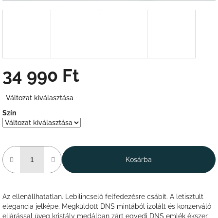
34 990 Ft
Egységár:
Változat kiválasztása
Szín
Kosárba
Az ellenállhatatlan. Lebilincselő felfedezésre csábít. A letisztult
elegancia jelképe. Megküldött DNS mintából izolált és konzerváló
eljárással üveg kristály medálban zárt egyedi DNS emlék ékszer.