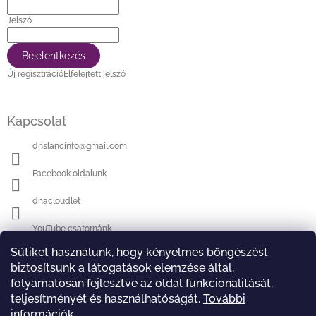
Jelszó
Bejelentkezés
Új regisztráció
Elfelejtett jelszó
Kapcsolat
dnslancinfo
@
gmail.com
Facebook oldalunk
dnacloudlet
YouTube csatornánk
Sütiket használunk, hogy kényelmes böngészést
biztosítsunk a látogatások elemzése által,
Keresés
folyamatosan fejlesztve az oldal funkcionalitását,
teljesítményét és használhatóságát.
További
Keresés
információk