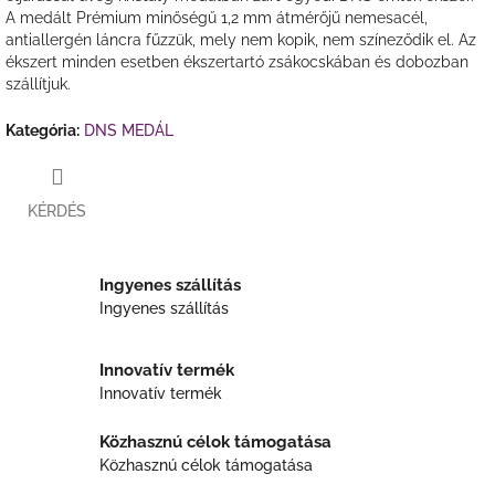
A medált
Prémium minőségű
1,2
mm átmérőjű nemesacél,
antiallergén láncra fűzzük, mely nem kopik, nem színeződik el. Az
ékszert minden esetben ékszertartó zsákocskában és dobozban
szállítjuk.
Kategória
:
DNS MEDÁL
KÉRDÉS
Ingyenes szállítás
Ingyenes szállítás
Innovatív termék
Innovatív termék
Közhasznú célok támogatása
Közhasznú célok támogatása