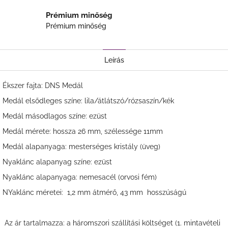
Prémium minőség
Prémium minőség
Leírás
Ékszer fajta: DNS Medál
Medál elsődleges színe: lila/átlátszó/rózsaszín/kék
Medál másodlagos színe: ezüst
Medál mérete: hossza 26 mm, szélessége 11mm
Medál alapanyaga: mesterséges kristály (üveg)
Nyaklánc alapanyag színe: ezüst
Nyaklánc alapanyaga: nemesacél (orvosi fém)
NYaklánc méretei:
1,2 mm átmérő, 43 mm hosszúságú
Az ár tartalmazza: a háromszori szállítási költséget (1. mintavételi